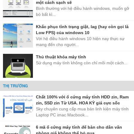
một cách sạch sẽ
Bình thường với hệ điều hành windows, muốn gỡ
bỏ bất kì...
Khắc phục tình trạng giật, lag (hay còn gọi là
Low FPS) của windows 10
Với hệ điều hành windows 10 hiện nay thực sự
mang đến cho người...
Thủ thuật khóa máy tính
Sử dụng máy tính không còn chỉ mõi một cách...
THỊ TRƯỜNG
Chất 100% với ổ cứng máy tính HDD zin, Ram
zin, SSD zin Từ USA. HOA KỲ giá cực sốc
Sky chuyên cung cấp mua bán linh kiện máy tính
Laptop PC imac Macbook...
6 mã ổ cứng máy tính để bàn cho dân văn
phòng giá không thể bỏ qua