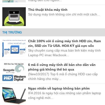
mang đến cho người...
Thủ thuật khóa máy tính
Sử dụng máy tính không còn chỉ mõi một cách...
THỊ TRƯỜNG
Chất 100% với ổ cứng máy tính HDD zin, Ram
zin, SSD zin Từ USA. HOA KỲ giá cực sốc
Sky chuyên cung cấp mua bán linh kiện máy tính
Laptop PC imac Macbook...
6 mã ổ cứng máy tính để bàn cho dân văn
phòng giá không thể bỏ qua
(New10/2017) Top 6 mã ổ chứng HDD cao cấp
chính hãng cho máy...
Ngạc nhiên về laptop không bàn phím
IFA 2016 là ngày hội của những sản phẩm laptop
công nghệ mới...