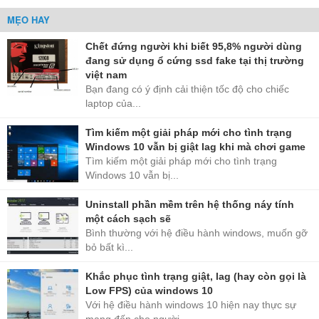
Korea Philippines..
MẸO HAY
Hãy chát với shop để lựa chọn Ram và được tư vấn chính xác đúng
nhu cầu của bạn.
Chết đứng người khi biết 95,8% người dùng
------------------
đang sử dụng ổ cứng ssd fake tại thị trường
Văn Phòng Đại Diện Bảo Hành linhkien24h.vn
việt nam
• ĐC: Số 26/523 Minh Khai- Hai Bà Trưng- Hà Nội
Bạn đang có ý định cải thiện tốc độ cho chiếc
• Liên hệ: 0976.201.829 = Zalo (hỗ trợ nhiệt tình)
laptop của...
Tìm kiếm một giải pháp mới cho tình trạng
Windows 10 vẫn bị giật lag khi mà chơi game
Tìm kiếm một giải pháp mới cho tình trạng
Windows 10 vẫn bị...
Uninstall phần mềm trên hệ thống náy tính
một cách sạch sẽ
Bình thường với hệ điều hành windows, muốn gỡ
bỏ bất kì...
Khắc phục tình trạng giật, lag (hay còn gọi là
Low FPS) của windows 10
Với hệ điều hành windows 10 hiện nay thực sự