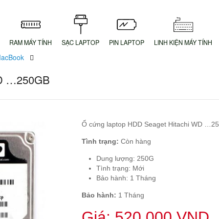
RAM MÁY TÍNH
SẠC LAPTOP
PIN LAPTOP
LINH KIỆN MÁY TÍNH
MacBook
WD …250GB
Ổ cứng laptop HDD Seaget Hitachi WD …2
Tình trạng:
Còn hàng
Dung lượng: 250G
Tình trạng: Mới
Bảo hành: 1 Tháng
Bảo hành:
1 Tháng
Giá:
520,000
VND