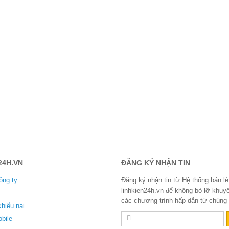
24H.VN
ĐĂNG KÝ NHẬN TIN
ông ty
Đăng ký nhận tin từ Hệ thống bán lẻ
linhkien24h.vn để không bỏ lỡ khuy
các chương trình hấp dẫn từ chúng t
khiếu nại
bile