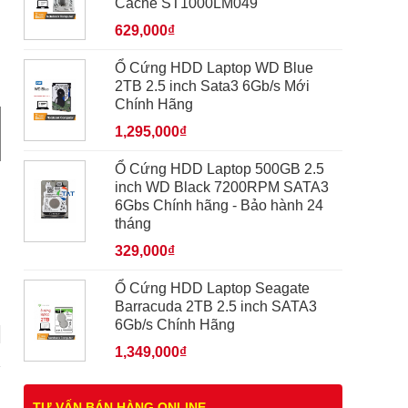
Cache ST1000LM049
629,000₫
Ổ Cứng HDD Laptop WD Blue
2TB 2.5 inch Sata3 6Gb/s Mới
Chính Hãng
1,295,000₫
Ổ Cứng HDD Laptop 500GB 2.5
inch WD Black 7200RPM SATA3
6Gbs Chính hãng - Bảo hành 24
tháng
329,000₫
Ổ Cứng HDD Laptop Seagate
Barracuda 2TB 2.5 inch SATA3
6Gb/s Chính Hãng
1,349,000₫
TƯ VẤN BÁN HÀNG ONLINE