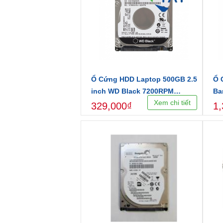
Ổ Cứng HDD Laptop 500GB 2.5
Ổ 
inch WD Black 7200RPM
Ba
Xem chi tiết
SATA3 6Gbs Chính hãng - Bảo
6G
329,000₫
1,
hành 24 tháng