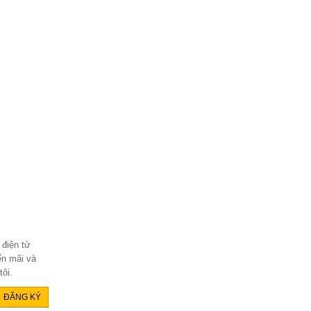
 điện tử
ến mãi và
ôi.