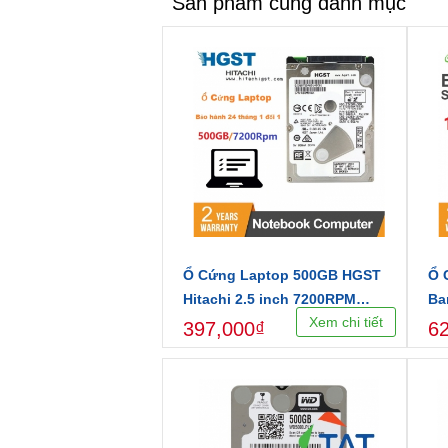
Sản phẩm cùng danh mục
Ổ Cứng Laptop 500GB HGST
Ổ 
Hitachi 2.5 inch 7200RPM
Ba
Xem chi tiết
Chính Hãng
72
397,000₫
6
ST