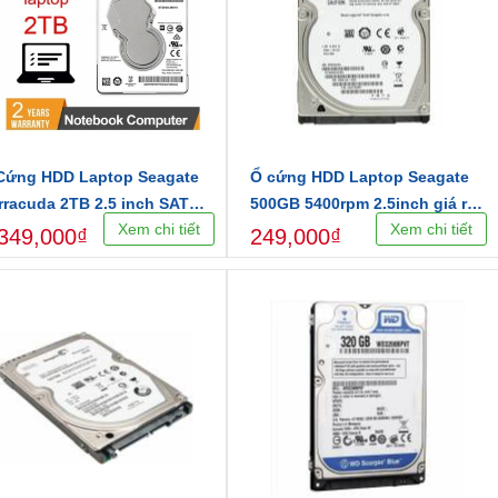
Cứng HDD Laptop Seagate
Ổ cứng HDD Laptop Seagate
rracuda 2TB 2.5 inch SATA3
500GB 5400rpm 2.5inch giá rẻ
Xem chi tiết
Xem chi tiết
b/s Chính Hãng
nhất
349,000₫
249,000₫