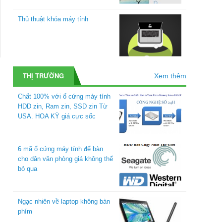
Thủ thuật khóa máy tính
THỊ TRƯỜNG
Xem thêm
Chất 100% với ổ cứng máy tính
HDD zin, Ram zin, SSD zin Từ
USA. HOA KỲ giá cực sốc
6 mã ổ cứng máy tính để bàn
cho dân văn phòng giá không thể
bỏ qua
Ngạc nhiên về laptop không bàn
phím