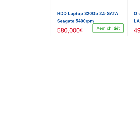
HDD Laptop 320Gb 2.5 SATA
Ổ 
Seagate 5400rpm
LA
Xem chi tiết
580,000₫
4