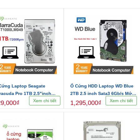
Cứng Laptop Seagate
Ổ Cứng HDD Laptop WD Blue
racuda Pro 1TB 2.5"inch
2TB 2.5 inch Sata3 6Gb/s Mới
Xem chi tiết
Xem chi tiết
00Rpm 128MB Cache
Chính Hãng
29,000₫
1,295,000₫
1000LM049