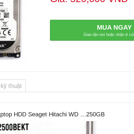
MUA NGAY
Giao tận nơi hoặc nhận ở c
kỹ thuật
 laptop HDD Seaget Hitachi WD …250GB