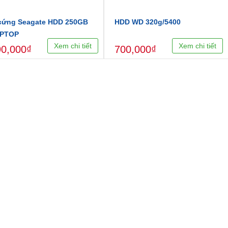
cứng Seagate HDD 250GB
HDD WD 320g/5400
PTOP
Xem chi tiết
Xem chi tiết
90,000₫
700,000₫