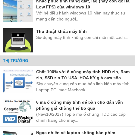
Khắc phục tình trạng giật, lag (hay còn gọi là
Low FPS) của windows 10
Với hệ điều hành windows 10 hiện nay thực sự
mang đến cho người...
Thủ thuật khóa máy tính
Sử dụng máy tính không còn chỉ mõi một cách...
THỊ TRƯỜNG
Chất 100% với ổ cứng máy tính HDD zin, Ram
zin, SSD zin Từ USA. HOA KỲ giá cực sốc
Sky chuyên cung cấp mua bán linh kiện máy tính
Laptop PC imac Macbook...
6 mã ổ cứng máy tính để bàn cho dân văn
phòng giá không thể bỏ qua
(New10/2017) Top 6 mã ổ chứng HDD cao cấp
chính hãng cho máy...
Ngạc nhiên về laptop không bàn phím