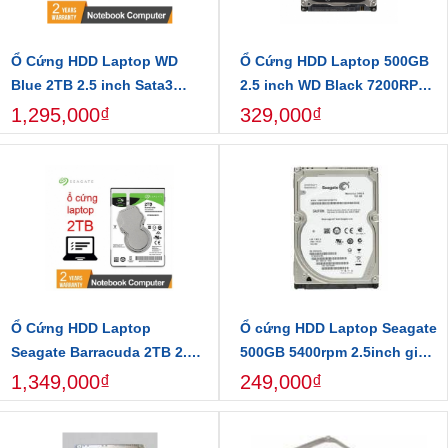
Ổ Cứng HDD Laptop WD
Ổ Cứng HDD Laptop 500GB
Blue 2TB 2.5 inch Sata3
2.5 inch WD Black 7200RPM
6Gb/s Mới Chính Hãng
SATA3 6Gbs Chính hãng -
1,295,000₫
329,000₫
Bảo hành 24 tháng
Ổ Cứng HDD Laptop
Ổ cứng HDD Laptop Seagate
Seagate Barracuda 2TB 2.5
500GB 5400rpm 2.5inch giá
inch SATA3 6Gb/s Chính
rẻ nhất
1,349,000₫
249,000₫
Hãng