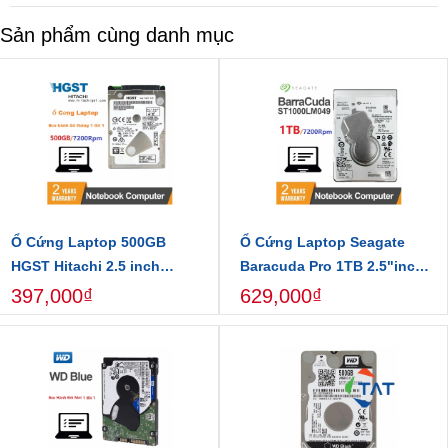
Sản phẩm cùng danh mục
Ổ Cứng Laptop 500GB
Ổ Cứng Laptop Seagate
HGST Hitachi 2.5 inch
Baracuda Pro 1TB 2.5"inch
7200RPM Chính Hãng
7200Rpm 128MB Cache
397,000₫
629,000₫
ST1000LM049