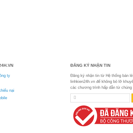
24H.VN
ĐĂNG KÝ NHẬN TIN
ông ty
Đăng ký nhận tin từ Hệ thống bán lẻ
linhkien24h.vn để không bỏ lỡ khuy
các chương trình hấp dẫn từ chúng t
khiếu nại
bile