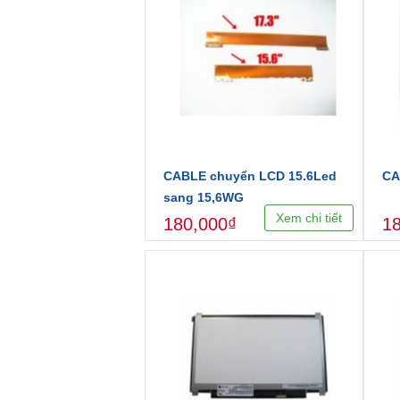
CABLE chuyển LCD 15.6Led
CA
sang 15,6WG
Xem chi tiết
180,000₫
1