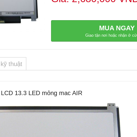
MUA NGAY
Giao tận nơi hoặc nhận ở c
kỹ thuật
nh LCD 13.3 LED mỏng mac AIR