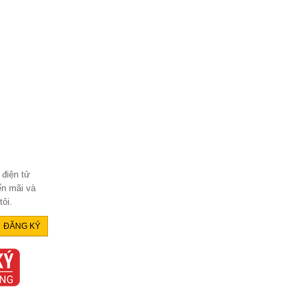
 điện tử
ến mãi và
ôi.