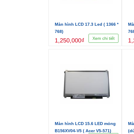
Màn hình LCD 17.3 Led ( 1366 *
Mà
768)
76
Xem chi tiết
1,250,000₫
1,
Màn hình LCD 15.6 LED mỏng
Mà
B156XV04-V5 ( Acer V5-571)
(d