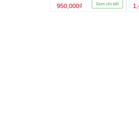
Xem chi tiết
950,000₫
1,