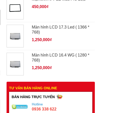
450,000₫
Màn hình LCD 17.3 Led ( 1366 *
768)
1,250,000₫
Màn hình LCD 16.4 WG ( 1280 *
768)
1,250,000₫
TƯ VẤN BÁN HÀNG ONLINE
BÁN HÀNG TRỰC TUYẾN
Hotline
0936 338 622