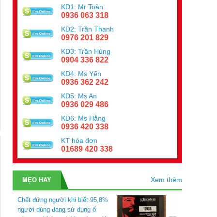
KD1: Mr Toàn
0936 063 318
KD2: Trần Thanh
0976 201 829
KD3: Trần Hùng
0904 336 822
KD4: Ms Yến
0936 362 242
KD5: Ms An
0936 029 486
KD6: Ms Hằng
0936 420 338
KT hóa đơn
01689 420 338
MẸO HAY
Xem thêm
Chết đứng người khi biết 95,8%
người dùng đang sử dụng ổ