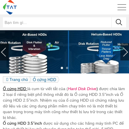
Ổ cứng HDD
Trang chủ
Ổ cứng HDD
là cụm từ viết tắt của (
Hard Disk Drive
)
được chia làm
2 loại ổ riêng biệt phổ thông nhất đó là Ổ cứng HDD 3.5"inch và Ổ
cứng HDD 2.5"inch. Nhiệm vụ của ổ cứng HDD có chứng năng lưu
dữ liệu và các ứng dụng phần mềm chạy trên nó là một thiết bị
quan trọng trong máy tính cũng như thiết bị lưu trữ trong các thiết
bị khác.
Ổ cứng HDD 3.5”inch
được sử dụng cho các hãng máy tính PC để