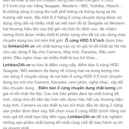
bàn và thiết bị lưu trữ chuyên dụng trên toàn thế giới, ổ HDD
3.5”inch của các hãng Seagate, Western - WD, Toshiba, Hitachi…
là những dòng ổ cứng tên tuổi phổ thông và thông dụng tại thị
trường việt nam, đặc biệt là 2 hãng ổ cứng chuyên dụng được sử
dụng rộng dãi và nhiều nhất tại việt nam đó là Seagate và Western,
hai thương hiệu lớn của thế giớ với tính ổn định cao, đa nhiệm
tương thích được nhiều thiết bị phần cứng cho tất cả các dòng máy
chuyên dụng lưu trữ trên thế giới.
Ổ cứng HDD 3.5”inch
được bán
tại
linhkien24h.vn
với chất lượng cao uy tín giá rẻ tốt nhất tại Hà nội
cho các dòng ổ lắp cho Camera, Máy tính, Karaoke, Đầu xem
phim, Đầu nghe nhạc và nhiều thiết bị lưu trữ khác...
Linhkien24h.vn
tự hào là điểm cung cấp, điểm bán ổ cứng HDD
Seagate, WD western đa dạng về chủng loại và dung lượng cho
các dòng ổ chuyên dụng- là nơi bán ổ cứng HDD 3.5”inch chuyên
dụng lưu trữ cho Camera, Karaoke, xem phim, nghe nhạc, cây dữ
liệu chuyên dụng...
Điểm bán ổ cứng chuyên dụng chất lượng
với
giá rẻ tốt nhất Hà Nội, Các mã Sản phẩm đem lại chất lượng tốt
hơn, cũng như độ bền lâu hơn nên được hầu hết các thương hiệu
máy tính, Camera và các thiết bị lưu trữ khác đều tin dùng 2 hãng
sản phẩm đình đám này. Để chọn mua ổ cứng HDD chính hãng với
mức giá tốt nhất bạn hãy đến ngay
Linhkien24h.vn
để trải nghiệm
những sản phẩm chất lượng tốt nhất cùng chế độ bảo hành uy tín
và nhanh nhất.