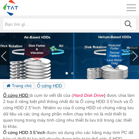
Ổ cứng HDD
Trang chủ
Ổ cứng HDD
là cụm từ viết tắt của (
Hard Disk Drive
)
được chia làm
2 loại ổ riêng biệt phổ thông nhất đó là Ổ cứng HDD 3.5"inch và Ổ
cứng HDD 2.5"inch. Nhiệm vụ của ổ cứng HDD có chứng năng lưu
dữ liệu và các ứng dụng phần mềm chạy trên nó là một thiết bị
quan trọng trong máy tính cũng như thiết bị lưu trữ trong các thiết
bị khác.
Ổ cứng HDD 3.5”inch
được sử dụng cho các hãng máy tính PC để
bàn và thiết bị lưu trữ chuyên dụng trên toàn thế giới, ổ HDD