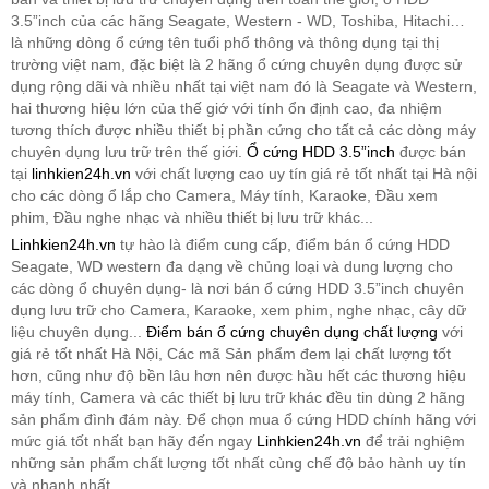
3.5”inch của các hãng Seagate, Western - WD, Toshiba, Hitachi…
là những dòng ổ cứng tên tuổi phổ thông và thông dụng tại thị
trường việt nam, đặc biệt là 2 hãng ổ cứng chuyên dụng được sử
dụng rộng dãi và nhiều nhất tại việt nam đó là Seagate và Western,
hai thương hiệu lớn của thế giớ với tính ổn định cao, đa nhiệm
tương thích được nhiều thiết bị phần cứng cho tất cả các dòng máy
chuyên dụng lưu trữ trên thế giới.
Ổ cứng HDD 3.5”inch
được bán
tại
linhkien24h.vn
với chất lượng cao uy tín giá rẻ tốt nhất tại Hà nội
cho các dòng ổ lắp cho Camera, Máy tính, Karaoke, Đầu xem
phim, Đầu nghe nhạc và nhiều thiết bị lưu trữ khác...
Linhkien24h.vn
tự hào là điểm cung cấp, điểm bán ổ cứng HDD
Seagate, WD western đa dạng về chủng loại và dung lượng cho
các dòng ổ chuyên dụng- là nơi bán ổ cứng HDD 3.5”inch chuyên
dụng lưu trữ cho Camera, Karaoke, xem phim, nghe nhạc, cây dữ
liệu chuyên dụng...
Điểm bán ổ cứng chuyên dụng chất lượng
với
giá rẻ tốt nhất Hà Nội, Các mã Sản phẩm đem lại chất lượng tốt
hơn, cũng như độ bền lâu hơn nên được hầu hết các thương hiệu
máy tính, Camera và các thiết bị lưu trữ khác đều tin dùng 2 hãng
sản phẩm đình đám này. Để chọn mua ổ cứng HDD chính hãng với
mức giá tốt nhất bạn hãy đến ngay
Linhkien24h.vn
để trải nghiệm
những sản phẩm chất lượng tốt nhất cùng chế độ bảo hành uy tín
và nhanh nhất.