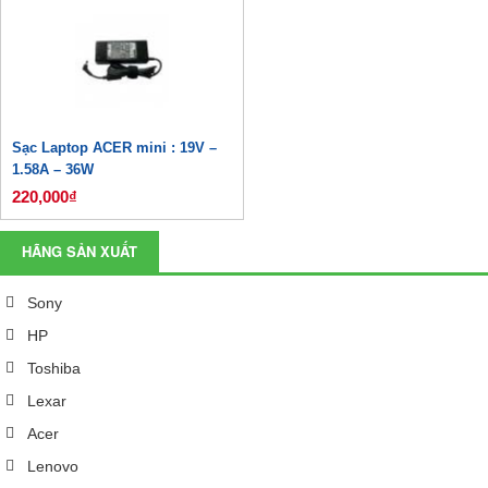
Sạc Laptop ACER mini : 19V –
1.58A – 36W
220,000₫
HÃNG SẢN XUẤT
Sony
HP
Toshiba
Lexar
Acer
Lenovo