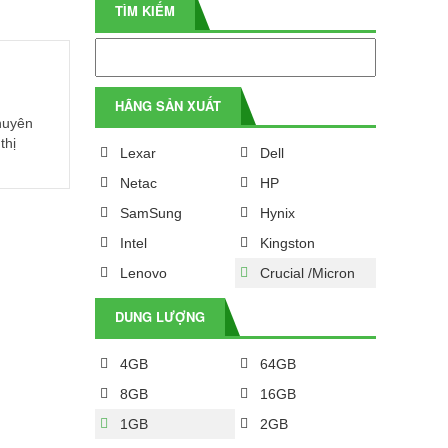
TÌM KIẾM
HÃNG SẢN XUẤT
huyên
thị
Lexar
Dell
Netac
HP
SamSung
Hynix
Intel
Kingston
Lenovo
Crucial /Micron
DUNG LƯỢNG
4GB
64GB
8GB
16GB
1GB
2GB