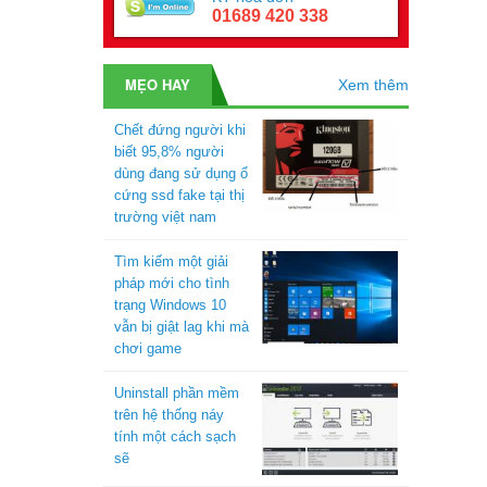
01689 420 338
MẸO HAY
Xem thêm
Chết đứng người khi
biết 95,8% người
dùng đang sử dụng ổ
cứng ssd fake tại thị
trường việt nam
Tìm kiếm một giải
pháp mới cho tình
trạng Windows 10
vẫn bị giật lag khi mà
chơi game
Uninstall phần mềm
trên hệ thống náy
tính một cách sạch
sẽ