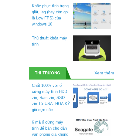
Khắc phục tình trạng
giật, lag (hay còn gọi
là Low FPS) của
windows 10
Thủ thuật khóa máy
tính
THỊ TRƯỜNG
Xem thêm
Chất 100% với ổ
cứng máy tính HDD
zin, Ram zin, SSD
zin Từ USA. HOA KỲ
giá cực sốc
6 mã ổ cứng máy
tính để bàn cho dân
văn phòng giá không