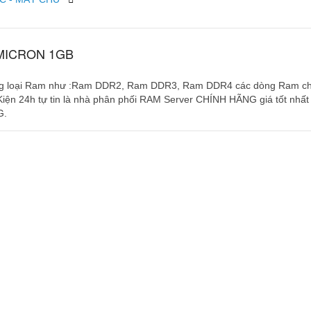
/MICRON 1GB
 chủng loại Ram như :Ram DDR2, Ram DDR3, Ram DDR4 các dòng Ram c
iện 24h tự tin là nhà phân phối RAM Server CHÍNH HÃNG giá tốt nhất 
G.