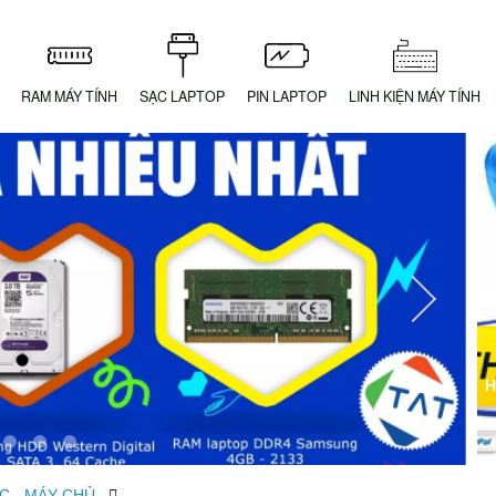
RAM MÁY TÍNH
SẠC LAPTOP
PIN LAPTOP
LINH KIỆN MÁY TÍNH
H
C - MÁY CHỦ