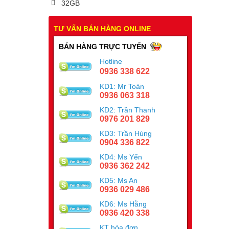
32GB
TƯ VẤN BÁN HÀNG ONLINE
BÁN HÀNG TRỰC TUYẾN
Hotline
0936 338 622
KD1: Mr Toàn
0936 063 318
KD2: Trần Thanh
0976 201 829
KD3: Trần Hùng
0904 336 822
KD4: Ms Yến
0936 362 242
KD5: Ms An
0936 029 486
KD6: Ms Hằng
0936 420 338
KT hóa đơn