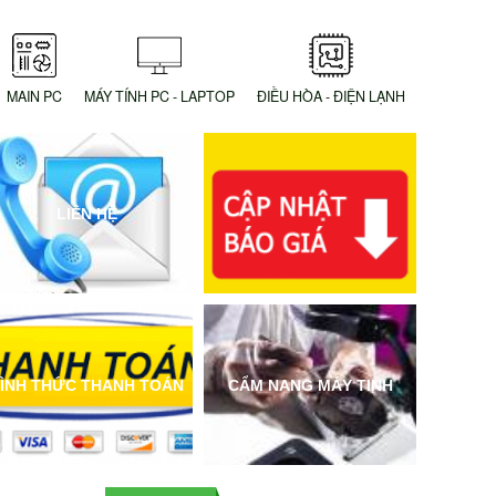
MAIN PC
MÁY TÍNH PC - LAPTOP
ĐIỀU HÒA - ĐIỆN LẠNH
LIÊN HỆ
ÌNH THỨC THANH TOÁN
CẨM NANG MÁY TINH