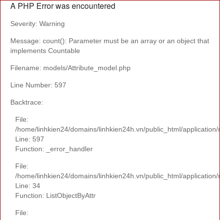
A PHP Error was encountered
Severity: Warning
Message: count(): Parameter must be an array or an object that
implements Countable
Filename: models/Attribute_model.php
Line Number: 597
Backtrace:
File:
/home/linhkien24/domains/linhkien24h.vn/public_html/application
Line: 597
Function: _error_handler
File:
/home/linhkien24/domains/linhkien24h.vn/public_html/application
Line: 34
Function: ListObjectByAttr
File: