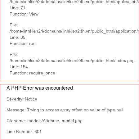
/home/linhkien24/domains/linhkien24h.vn/public_html/application
Line: 71
Function: View
File:
/home/linhkien24/domains/linhkien24h.vn/public_html/applicatio
Line: 35
Function: run
File:
/home/linhkien24/domains/linhkien24h.vn/public_html/index.php
Line: 154
Function: require_once
A PHP Error was encountered
Severity: Notice
Message: Trying to access array offset on value of type null
Filename: models/Attribute_model.php
Line Number: 601