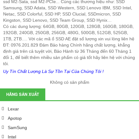
ssd M2-Sata, ssd M2-PCIe... Cùng các thương hiệu như: SSD
Samsung, SSD Adata, SSD Western, SSD Lenovo IBM, SSD Intel,
Netac, SSD Colorful, SSD HP, SSD Clucial, SSDmicron, SSD
Kingston, SSD Lenovo, SSD Team Group, SSD Hynix…
Có các dung lượng: 64GB, 80GB, 120GB, 128GB, 160GB, 180GB,
192GB, 240GB, 250GB, 256GB, 480G, 500GB, 512GB, 525GB,
1TB, 2TB…. Với các mã ổ SSD AE đặt số lượng xin
vui lòng liên hệ
ĐT: 0976.201.829 Đảm Bảo hàng Chính hãng chất lượng, khẳng
định giá trên cả tuyệt vời, Bảo Hành từ 36 Tháng đến 60 Tháng 1
đổi 1, để biết thêm nhiều sản phẩm có giá tốt hãy liên hệ với chúng
tôi.
Uy Tín Chất Lượng Là Sự Tồn Tại Của Chúng Tôi !
Không có sản phẩm
HÃNG SẢN XUẤT
Lexar
Apotop
SamSung
Intel