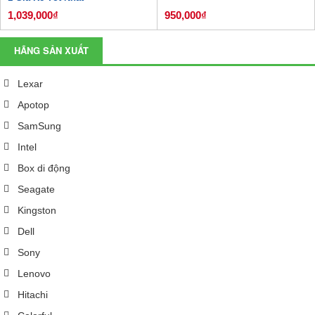
1,039,000₫
950,000₫
HÃNG SẢN XUẤT
Lexar
Apotop
SamSung
Intel
Box di động
Seagate
Kingston
Dell
Sony
Lenovo
Hitachi