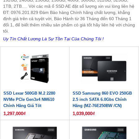
192GB, 240GB, 250GB, 256GB, 480G, 500GB, 512GB, 525GB,
1TB, 2TB…. Với các mã ổ SSD AE đặt số lượng xin
vui lòng liên hệ
ĐT: 0976.201.829 Đảm Bảo hàng Chính hãng chất lượng, khẳng
định giá trên cả tuyệt vời, Bảo Hành từ 36 Tháng đến 60 Tháng 1
đổi 1, để biết thêm nhiều sản phẩm có giá tốt hãy liên hệ với chúng
tôi.
Uy Tín Chất Lượng Là Sự Tồn Tại Của Chúng Tôi !
SSD Lexar 500GB M.2 2280
SSD Samsung 860 EVO 250GB
NVMe PCIe Gen3x4 NM610
2.5 inch SATA 6.0Gbs Chính
Chính Hãng Giá Tốt
Hãng (MZ-76E250BW /CN)
1,297,000₫
1,039,000₫