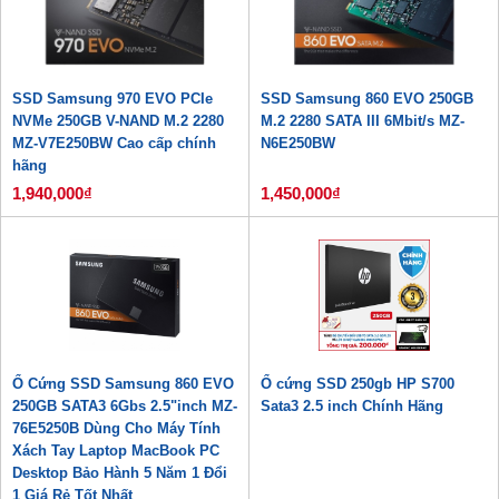
SSD Samsung 970 EVO PCIe
SSD Samsung 860 EVO 250GB
NVMe 250GB V-NAND M.2 2280
M.2 2280 SATA III 6Mbit/s MZ-
MZ-V7E250BW Cao cấp chính
N6E250BW
hãng
1,940,000₫
1,450,000₫
Ổ Cứng SSD Samsung 860 EVO
Ổ cứng SSD 250gb HP S700
250GB SATA3 6Gbs 2.5"inch MZ-
Sata3 2.5 inch Chính Hãng
76E5250B Dùng Cho Máy Tính
Xách Tay Laptop MacBook PC
Desktop Bảo Hành 5 Năm 1 Đổi
1 Giá Rẻ Tốt Nhất