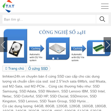
Ổ cứng SSD
Trang chủ
linhkien24h.vn chuyên bán ổ cứng SSD cao cấp cho các dung
lượng và chuẩn cắm của ssd: ssd 2.5"inch sata 6Mb/s, ssd Msata,
ssd M2-Sata, ssd M2-PCIe... Cùng các thương hiệu như: SSD
Samsung, SSD Adata, SSD Western, SSD Lenovo IBM, SSD Intel,
Netac, SSD Colorful, SSD HP, SSD Clucial, SSDmicron, SSD
Kingston, SSD Lenovo, SSD Team Group, SSD Hynix…
Có các dung lượng: 64GB, 80GB, 120GB, 128GB, 160GB, 180GB,