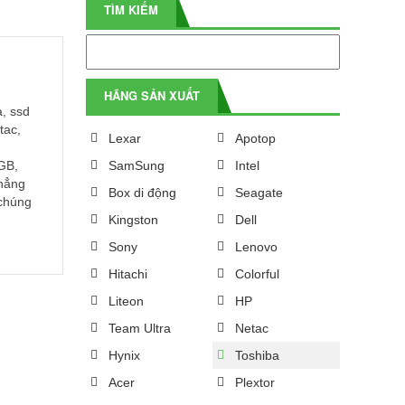
TÌM KIẾM
HÃNG SẢN XUẤT
a, ssd
tac,
Lexar
Apotop
GB,
SamSung
Intel
khẳng
Box di động
Seagate
i chúng
Kingston
Dell
Sony
Lenovo
Hitachi
Colorful
Liteon
HP
Team Ultra
Netac
Hynix
Toshiba
Acer
Plextor