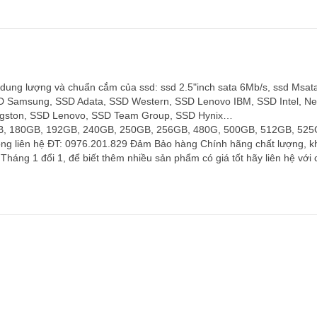
dung lượng và chuẩn cắm của ssd: ssd 2.5"inch sata 6Mb/s, ssd Msat
SSD Samsung, SSD Adata, SSD Western, SSD Lenovo IBM, SSD Intel, Ne
ingston, SSD Lenovo, SSD Team Group, SSD Hynix…
GB, 180GB, 192GB, 240GB, 250GB, 256GB, 480G, 500GB, 512GB, 525
òng liên hệ ĐT: 0976.201.829 Đảm Bảo hàng Chính hãng chất lượng, 
háng 1 đổi 1, để biết thêm nhiều sản phẩm có giá tốt hãy liên hệ vớ