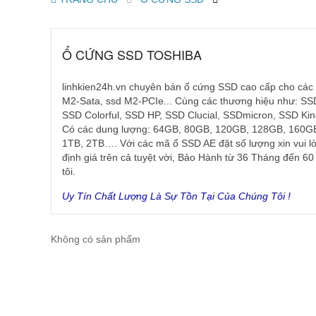
Ổ CỨNG SSD TOSHIBA
linhkien24h.vn chuyên bán ổ cứng SSD cao cấp cho các 
M2-Sata, ssd M2-PCIe... Cùng các thương hiệu như: 
SSD Colorful, SSD HP, SSD Clucial, SSDmicron, SSD K
Có các dung lượng: 64GB, 80GB, 120GB, 128GB, 160
1TB, 2TB…. Với các mã ổ SSD AE đặt số lượng xin
vui l
định giá trên cả tuyệt vời, Bảo Hành từ 36 Tháng đến 60 T
tôi.
Uy Tín Chất Lượng Là Sự Tồn Tại Của Chúng Tôi !
Không có sản phẩm