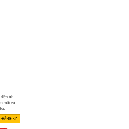
 điện tử
ến mãi và
ôi.