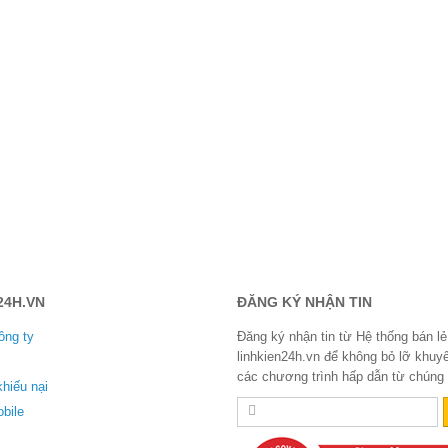
24H.VN
ĐĂNG KÝ NHẬN TIN
ông ty
Đăng ký nhận tin từ Hệ thống bán lẻ
linhkien24h.vn để không bỏ lỡ khuy
các chương trình hấp dẫn từ chúng t
khiếu nại
bile