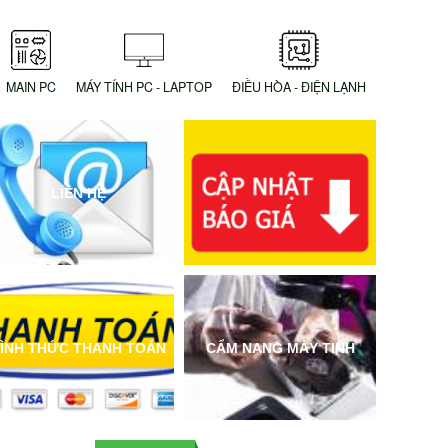
MAIN PC
MÁY TÍNH PC - LAPTOP
ĐIỀU HÒA - ĐIỆN LẠNH
LIÊN HỆ
ÌNH THỨC THANH TOÁN
CẨM NANG MÁY TINH