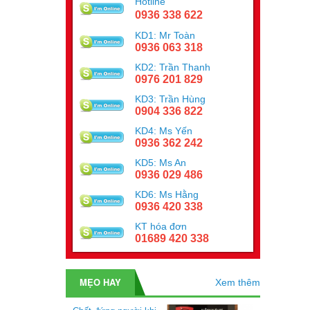
Hotline
0936 338 622
KD1: Mr Toàn
0936 063 318
KD2: Trần Thanh
0976 201 829
KD3: Trần Hùng
0904 336 822
KD4: Ms Yến
0936 362 242
KD5: Ms An
0936 029 486
KD6: Ms Hằng
0936 420 338
KT hóa đơn
01689 420 338
MẸO HAY
Xem thêm