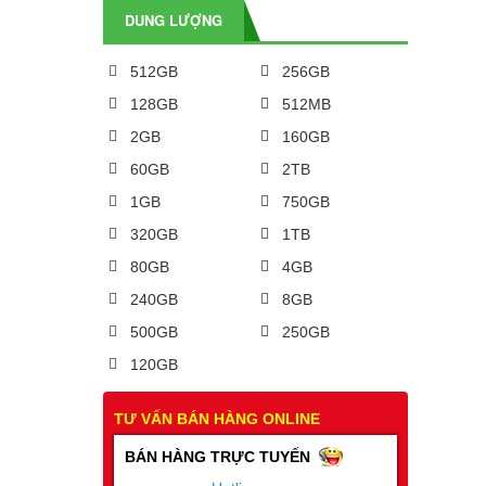
DUNG LƯỢNG
512GB
256GB
128GB
512MB
2GB
160GB
60GB
2TB
1GB
750GB
320GB
1TB
80GB
4GB
240GB
8GB
500GB
250GB
120GB
TƯ VẤN BÁN HÀNG ONLINE
BÁN HÀNG TRỰC TUYẾN