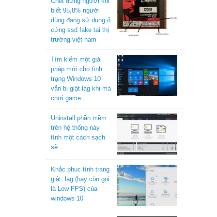
Chết đứng người khi
biết 95,8% người
dùng đang sử dụng ổ
cứng ssd fake tại thị
trường việt nam
Tìm kiếm một giải
pháp mới cho tình
trạng Windows 10
vẫn bị giật lag khi mà
chơi game
Uninstall phần mềm
trên hệ thống náy
tính một cách sạch
sẽ
Khắc phục tình trạng
giật, lag (hay còn gọi
là Low FPS) của
windows 10