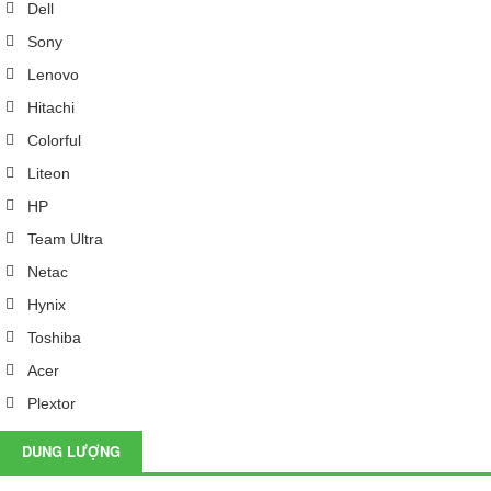
Dell
Sony
Lenovo
Hitachi
Colorful
Liteon
HP
Team Ultra
Netac
Hynix
Toshiba
Acer
Plextor
DUNG LƯỢNG