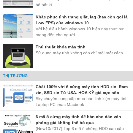
bỏ bất kì...
Khắc phục tình trạng giật, lag (hay còn gọi là
Low FPS) của windows 10
Với hệ điều hành windows 10 hiện nay thực sự
mang đến cho người...
Thủ thuật khóa máy tính
Sử dụng máy tính không còn chỉ mõi một cách...
THỊ TRƯỜNG
Chất 100% với ổ cứng máy tính HDD zin, Ram
zin, SSD zin Từ USA. HOA KỲ giá cực sốc
Sky chuyên cung cấp mua bán linh kiện máy tính
Laptop PC imac Macbook...
6 mã ổ cứng máy tính để bàn cho dân văn
phòng giá không thể bỏ qua
(New10/2017) Top 6 mã ổ chứng HDD cao cấp