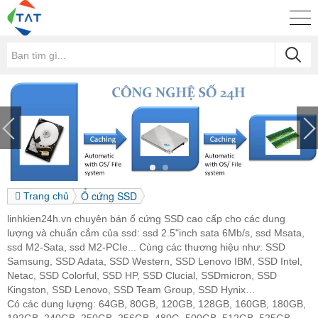
Ổ cứng SSD
Trang chủ
linhkien24h.vn chuyên bán ổ cứng SSD cao cấp cho các dung
lượng và chuẩn cắm của ssd: ssd 2.5"inch sata 6Mb/s, ssd Msata,
ssd M2-Sata, ssd M2-PCIe... Cùng các thương hiệu như: SSD
Samsung, SSD Adata, SSD Western, SSD Lenovo IBM, SSD Intel,
Netac, SSD Colorful, SSD HP, SSD Clucial, SSDmicron, SSD
Kingston, SSD Lenovo, SSD Team Group, SSD Hynix…
Có các dung lượng: 64GB, 80GB, 120GB, 128GB, 160GB, 180GB,