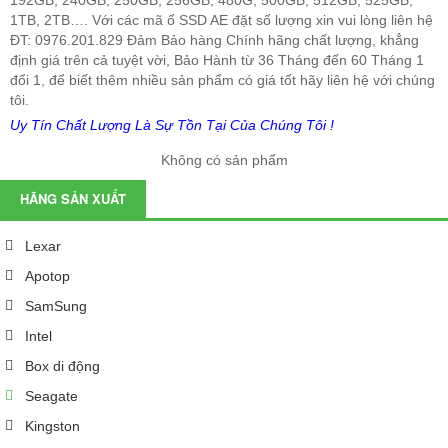
192GB, 240GB, 250GB, 256GB, 480G, 500GB, 512GB, 525GB,
1TB, 2TB…. Với các mã ổ SSD AE đặt số lượng xin
vui lòng liên hệ
ĐT: 0976.201.829 Đảm Bảo hàng Chính hãng chất lượng, khẳng
định giá trên cả tuyệt vời, Bảo Hành từ 36 Tháng đến 60 Tháng 1
đổi 1, để biết thêm nhiều sản phẩm có giá tốt hãy liên hệ với chúng
tôi.
Uy Tín Chất Lượng Là Sự Tồn Tại Của Chúng Tôi !
Không có sản phẩm
HÃNG SẢN XUẤT
Lexar
Apotop
SamSung
Intel
Box di động
Seagate
Kingston