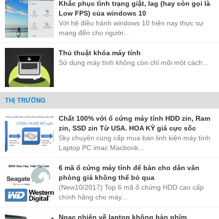
Khắc phục tình trạng giật, lag (hay còn gọi là
Low FPS) của windows 10
Với hệ điều hành windows 10 hiện nay thực sự
mang đến cho người...
Thủ thuật khóa máy tính
Sử dụng máy tính không còn chỉ mõi một cách...
THỊ TRƯỜNG
Chất 100% với ổ cứng máy tính HDD zin, Ram
zin, SSD zin Từ USA. HOA KỲ giá cực sốc
Sky chuyên cung cấp mua bán linh kiện máy tính
Laptop PC imac Macbook...
6 mã ổ cứng máy tính để bàn cho dân văn
phòng giá không thể bỏ qua
(New10/2017) Top 6 mã ổ chứng HDD cao cấp
chính hãng cho máy...
Ngạc nhiên về laptop không bàn phím