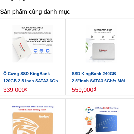
Sản phẩm cùng danh mục
Ổ Cứng SSD KingBank
SSD KingBank 240GB
120GB 2.5 inch SATA3 6Gb/s
2.5"inch SATA3 6Gb/s Mới
- Bảo hành 36 tháng 1 đổi 1
Chính Hãng
339,000₫
559,000₫