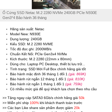
Ổ Cứng SSD Netac M.2 2280 NVMe 240GB PCIe N930E
Gen3*4 Bảo hành 36 tháng
Hãng sản xuất: Netac
Model New: N930E
Dung lượng: 240GB
Kiểu SSD: M.2 2280 NVME
Tốc độ đọc ghi: 2000MB/s
Chuẩn Kết Nối: PCIe Gen3x4 NVMe
Kích thước: M.2 2280 (22mm x 80mm)
Dùng cho: Laptop PC Desktop, thiết bị lưu trữ...
Tình trạng: SSD Mới Full Box chính hãng giá tốt
Bảo hành mặc định 36 tháng 1 đổi 1
(giá: 869K)
Bảo hành rút ngắn 12 tháng 1 đổi 1
(giá: 810K)
Bảo hành rút ngắn 1 tháng 1 đổi 1
(giá: 759k)
Có nhiều mức giá để quý khách lựa chọn theo nhu cầu
>> Tặng ngay cáp SATA3 6Gb/s chính hãng giá
50k
>> Miễn phí ship
100%
khi khách thanh toán trước
>> Các bạn Like share sản phẩm được giảm
20k