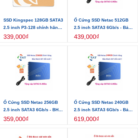
Trải nghiệm thực tế với SSD Netac M.2 NVMe 240GB PCIe
SSD Kingspec 128GB SATA3
Ổ Cứng SSD Netac 512GB
Gen3x4 tại linhkien24h.vn
2.5 inch P3-128 chính hãng -
2.5 inch SATA3 6Gb/s - Bảo
Bảo hành 36 tháng
hành 36 tháng 1 đổi 1
339,000₫
439,000₫
Ổ Cứng SSD Netac 256GB
Ổ Cứng SSD Netac 240GB
2.5 inch SATA3 6Gb/s - BH
2.5 inch SATA3 6Gb/s - Bảo
36 tháng 1 đổi 1
hành 36 tháng 1 đổi 1
359,000₫
619,000₫