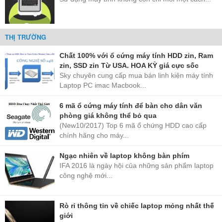
CÁCH NHẬN BIẾT RAM SAMSUNG CHÍNH HÃNG
THỊ TRƯỜNG
✓ Logo Samsung in trực tiếp trên bo mạch và chip nhớ
Chất 100% với ổ cứng máy tính HDD zin, Ram
✓ RAM mạch xanh đồng đều, chân RAM sạch đẹp
zin, SSD zin Từ USA. HOA KỲ giá cực sốc
✓ Nhãn mác rõ ràng, không mờ hoặc bị tẩy xóa
Sky chuyên cung cấp mua bán linh kiện máy tính
Laptop PC imac Macbook...
AI NÊN MUA RAM NÀY?
6 mã ổ cứng máy tính để bàn cho dân văn
phòng giá không thể bỏ qua
Học sinh / Sinh viên
Game thủ
(New10/2017) Top 6 mã ổ chứng HDD cao cấp
Chạy mượt Office, làm bài tập
Chơi game mượt, không giật
chính hãng cho máy...
lag
Ngạc nhiên về laptop không bàn phím
Dân văn phòng
Thiết kế đồ họa
IFA 2016 là ngày hội của những sản phẩm laptop
Mở nhiều tab Chrome, Zoom
Render video nhanh hơn 50%
công nghệ mới...
ổn định
Rò rỉ thông tin về chiếc laptop mỏng nhất thế
CÂU HỎI THƯỜNG GẶP
giới