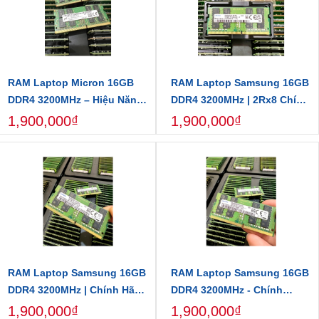
RAM Laptop Micron 16GB
RAM Laptop Samsung 16GB
DDR4 3200MHz – Hiệu Năng
DDR4 3200MHz | 2Rx8 Chính
Cao, Giá Tốt, Bảo Hành Linh
Hãng, Giá Tốt
1,900,000₫
1,900,000₫
Hoạt
RAM Laptop Samsung 16GB
RAM Laptop Samsung 16GB
DDR4 3200MHz | Chính Hãng
DDR4 3200MHz - Chính
| Bảo Hành 3 Năm
Hãng, Dual Rank 2Rx8, Siêu
1,900,000₫
1,900,000₫