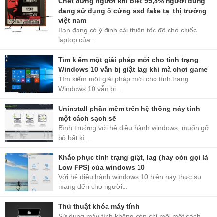
Chết đứng người khi biết 95,8% người dùng
• RAM 8 chip Single Rank – phù hợp với nhiều loại laptop hơn
đang sử dụng ổ cứng ssd fake tại thị trường
• Tương thích đa số dòng laptop đời mới
việt nam
• Giá tốt, bảo hành 1 đổi 1 trong 36 tháng
Bạn đang có ý định cải thiện tốc độ cho chiếc
laptop của...
Tìm kiếm một giải pháp mới cho tình trạng
Windows 10 vẫn bị giật lag khi mà chơi game
Tìm kiếm một giải pháp mới cho tình trạng
Windows 10 vẫn bị...
Uninstall phần mềm trên hệ thống náy tính
một cách sạch sẽ
Bình thường với hệ điều hành windows, muốn gỡ
bỏ bất kì...
Khắc phục tình trạng giật, lag (hay còn gọi là
Low FPS) của windows 10
Với hệ điều hành windows 10 hiện nay thực sự
mang đến cho người...
Thủ thuật khóa máy tính
Sử dụng máy tính không còn chỉ mõi một cách...