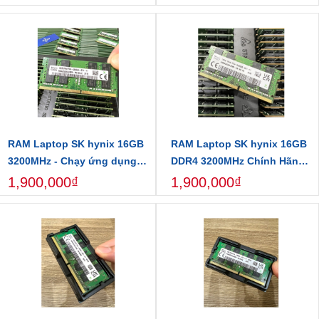
Mượt
THÔNG SỐ KỸ THUẬT
Dung lượng:
8GB
Loại RAM:
DDR4
Tốc độ Bus:
3200MHz
Chuẩn:
1Rx8 Single Rank – 8 chip nhớ
Hãng:
Samsung – thương hiệu RAM hàng đầu
RAM Laptop SK hynix 16GB
RAM Laptop SK hynix 16GB
3200MHz - Chạy ứng dụng
DDR4 3200MHz Chính Hãng
nặng mượt mà, không giật
– Tăng Tốc Laptop Vượt
1,900,000₫
1,900,000₫
lag
Trội