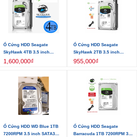
Camera, Karaoke, Central data... Dòng ổ
cứng SkyHawk Surveillance với tính bảo mật mã hóa cao, bảo đảm
tính toàn vẹn của dữ liệu khi sử dụng, ổ có tính năng đặc biệt cho
các thiết bị lưu trữ video hình ảnh, như các hệ thống DVR và NVR.
Ổ Cứng HDD Seagate
Ổ Cứng HDD Seagate
SkyHawk 4TB 3.5 inch
SkyHawk 2TB 3.5 inch
SATA3 6Gbs - Bảo hành 24
SATA3 6Gbs - Bảo hành 24
1,600,000₫
955,000₫
tháng
tháng
Ổ Cứng HDD WD Blue 1TB
Ổ Cứng HDD Seagate
7200RPM 3.5 inch SATA3
Barracuda 1TB 7200RPM 3.5