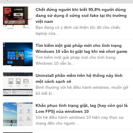
hoạt động lâu dài, cảm biến RV trong môi trường RAID duy trì hiệu
suất ổ đĩa bằng cách cải thiện khả năng chống chịu rung động.
Chết đứng người khi biết 95,8% người dùng
đang sử dụng ổ cứng ssd fake tại thị trường
việt nam
Bạn đang có ý định cải thiện tốc độ cho chiếc
laptop của...
Tìm kiếm một giải pháp mới cho tình trạng
Windows 10 vẫn bị giật lag khi mà chơi game
Tìm kiếm một giải pháp mới cho tình trạng
Windows 10 vẫn bị...
Uninstall phần mềm trên hệ thống náy tính
một cách sạch sẽ
Bình thường với hệ điều hành windows, muốn gỡ
bỏ bất kì...
Khắc phục tình trạng giật, lag (hay còn gọi là
Low FPS) của windows 10
Với hệ điều hành windows 10 hiện nay thực sự
mang đến cho người...