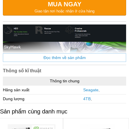
MUA NGAY
Giao tận nơi hoặc nhận ở cửa hàng
Thông số kĩ thuật
Thông tin chung
Hãng sản xuất
Seagate
,
Dung lượng
4TB
,
Ổ cứng chuyên dụng HDD Seagate SkyHawk Surveillance
Sản phẩm cùng danh mục
4TB 3.5 inch thông minh
Chuyên dùng cho các hệ thống lưu trữ hoạt động 24/7 như