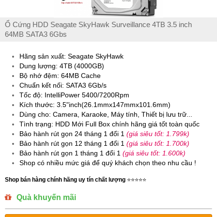
Ổ Cứng HDD Seagate SkyHawk Surveillance 4TB 3.5 inch
64MB SATA3 6Gbs
Hãng sản xuất: Seagate SkyHawk
Dung lượng: 4TB (4000GB)
Bộ nhớ đệm: 64MB Cache
Chuẩn kết nối: SATA3 6Gb/s
Tốc độ: IntelliPower 5400/7200Rpm
Kích thước: 3.5"inch(26.1mmx147mmx101.6mm)
Dùng cho: Camera, Karaoke, Máy tính, Thiết bị lưu trữ...
Tình trạng: HDD Mới Full Box chính hãng giá tốt toàn quốc
Bảo hành rút gọn 24 tháng 1 đổi 1
(giá siêu tốt: 1.799k)
Bảo hành rút gọn 12 tháng 1 đổi 1
(giá siêu tốt: 1.700k)
Bảo hành rút gọn 1 tháng 1 đổi 1
(giá siêu tốt: 1.600k)
Shop có nhiều mức giá để quý khách chọn theo nhu cầu !
Shop bán hàng chính hãng uy tín chất lượng
⭐️⭐️⭐️⭐️⭐️
Quà khuyến mãi