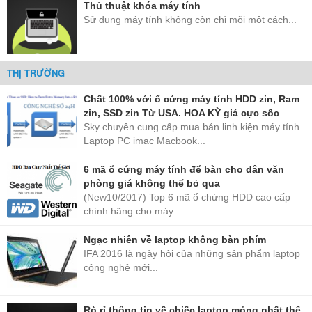
Thủ thuật khóa máy tính
Sử dụng máy tính không còn chỉ mõi một cách...
THỊ TRƯỜNG
Quý khách cần biết khi mua ổ cứng tại linhkien24h.vn
Các ảnh trong bài viết shop đăng được chụp tại 1 thời điển
Chất 100% với ổ cứng máy tính HDD zin, Ram
nhất định mang tính cách biểu tượng
zin, SSD zin Từ USA. HOA KỲ giá cực sốc
Sky chuyên cung cấp mua bán linh kiện máy tính
Các Model kiểu dáng ổ cứng có thể thay đổi do nhà máy
Laptop PC imac Macbook...
(hãng) nâng cấp lên phiên bản mới tại thời điểm bất kỳ
TAT cam kết bán hàng uy tín chất lượng 100% từ USA China
6 mã ổ cứng máy tính để bàn cho dân văn
Japan Taiwan Korea Philippines Thailand...
phòng giá không thể bỏ qua
Lưu ý: Khi mua hàng online hãy chọn những Shop hoặc Công
(New10/2017) Top 6 mã ổ chứng HDD cao cấp
Ty uy tín có đầy đủ thông tin, địa chỉ để trong quá trình sử
chính hãng cho máy...
dụng sản phẩm nếu bị phát sinh lỗi các bạn có thông tin liên
hệ bảo hành tốt nhất.
Ngạc nhiên về laptop không bàn phím
IFA 2016 là ngày hội của những sản phẩm laptop
Chúc các bạn mua và lựa chọn được sản phẩm chất lượng như
công nghệ mới...
mong muốn !
----------------------------
Văn Phòng Đại Diện Bảo Hành linhkien24h.vn
Rò rỉ thông tin về chiếc laptop mỏng nhất thế