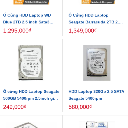
Ổ Cứng HDD Laptop WD
Ổ Cứng HDD Laptop
Blue 2TB 2.5 inch Sata3
Seagate Barracuda 2TB 2.5
6Gb/s Mới Chính Hãng
inch SATA3 6Gb/s Chính
1,295,000₫
1,349,000₫
Hãng
Ổ cứng HDD Laptop Seagate
HDD Laptop 320Gb 2.5 SATA
500GB 5400rpm 2.5inch giá
Seagate 5400rpm
rẻ nhất
249,000₫
580,000₫
Quý Khách Lưu ý: Khi mua hàng online hãy chọn những shop hoặc
công ty uy tín có đầy đủ thông tin, địa chỉ để trong quá trình sử