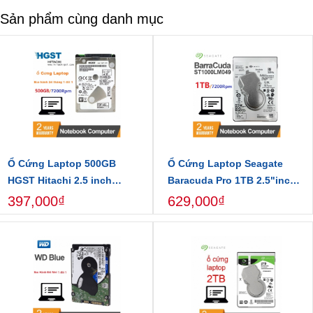
Sản phẩm cùng danh mục
Ổ Cứng Laptop 500GB
Ổ Cứng Laptop Seagate
HGST Hitachi 2.5 inch
Baracuda Pro 1TB 2.5"inch
7200RPM Chính Hãng
7200Rpm 128MB Cache
397,000₫
629,000₫
ST1000LM049
Ổ Cứng HDD Western Black 500GB 2.5"inch Dùng Cho
Nhiều Thiết Bị Lưu Trữ